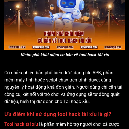
Khám phá khái niệm cơ bản về tool hack tài xỉu
Có nhiều phiên bản phổ biến dưới dạng file APK, phần
mềm máy tính hoặc script chạy trên trình duyệt cùng
nguyên lý hoạt động khá đơn giản. Người dùng chỉ cần tải
công cụ, kết nối với trò chơi và ứng dụng sẽ tự động quét
dữ liệu, hiển thị dự đoán cho Tài hoặc Xỉu.
Ưu điểm khi sử dụng tool hack tài xỉu là gì?
Tool hack tài xỉu
là phần mềm hỗ trợ người chơi cá cược