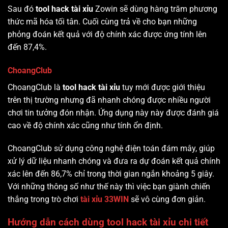
Sau đó
tool hack tài xỉu
Zowin sẽ dùng hàng trăm phương
thức mã hóa tối tân. Cuối cùng trả về cho bạn những
phỏng đoán kết quả với độ chính xác được ứng tính lên
đến 87,4%.
ChoangClub
ChoangClub là
tool hack tài xỉu
tuy mới được giới thiệu
trên thị trường nhưng đã nhanh chóng được nhiều người
chơi tin tưởng đón nhận. Ứng dụng này này được đánh giá
cao về độ chính xác cũng như tính ổn định.
ChoangClub sử dụng công nghệ điện toán đám mây, giúp
xử lý dữ liệu nhanh chóng và đưa ra dự đoán kết quả chính
xác lên đến 86,7% chỉ trong thời gian ngắn khoảng 5 giây.
Với những thông số như thế này thì việc bạn giành chiến
thắng trong trò chơi
tài xỉu 33WIN
sẽ vô cùng đơn giản.
Hướng dẫn cách dùng tool hack tài xỉu chi tiết