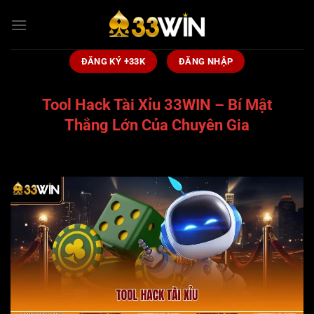
Bỏ
qua
nội
dung
ĐĂNG KÝ +33K
ĐĂNG NHẬP
Tool Hack Tài Xỉu 33WIN – Bí Mật
Thắng Lớn Của Chuyên Gia