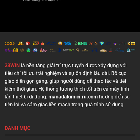
Chức năng bình luận bị tắt
ở
Thưởng
Dẫn
Baccarat
Thức
Nhất
33WIN
Không
Thị
Chia
Gian
Trường
Bài
Giải
Thật
Trí
Và
Cao
Mẹo
Cấp
Tăng
Tỷ
Lệ
Chiến
Thắng
33WIN
là nền tảng giải trí trực tuyến được xây dựng với
tiêu chí tối ưu trải nghiệm và sự ổn định lâu dài. Bố cục
giao diện gọn gàng, giúp người dùng dễ thao tác và tiết
kiệm thời gian. Hệ thống tương thích tốt trên cả máy tính
lẫn thiết bị di động.
manadalumici.ru.com
hướng đến sự
tiện lợi và cảm giác liền mạch trong quá trình sử dụng.
DANH MỤC