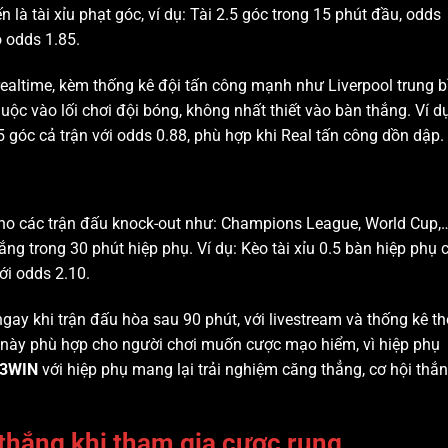
 là tài xỉu phạt góc, ví dụ: Tài 2.5 góc trong 15 phút đầu, odds
o odds 1.85.
ealtime, kèm thống kê đội tấn công mạnh như Liverpool trung b
uộc vào lối chơi đội bóng, không nhất thiết vào bàn thắng. Ví dụ
5 góc cả trận với odds 0.88, phù hợp khi Real tấn công dồn dập.
o các trận đấu knock-out như: Champions League, World Cup,
ng trong 30 phút hiệp phụ. Ví dụ: Kèo tài xỉu 0.5 bàn hiệp phụ 
ới odds 2.10.
gay khi trận đấu hòa sau 90 phút, với livestream và thống kê th
o này phù hợp cho người chơi muốn cược mạo hiểm, vì hiệp phụ
33WIN
với hiệp phụ mang lại trải nghiệm căng thẳng, cơ hội thắ
thắng khi tham gia cược rung