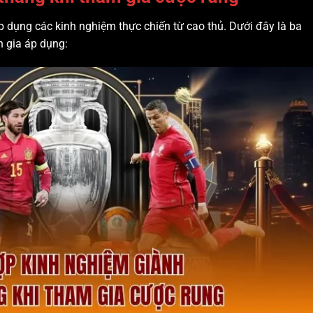
p dụng các kinh nghiệm thực chiến từ cao thủ. Dưới đây là ba
n gia áp dụng: