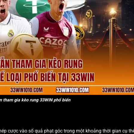
 tham gia kèo rung 33WIN phổ biến
hép cược vào số quả phạt góc trong một khoảng thời gian cụ thể