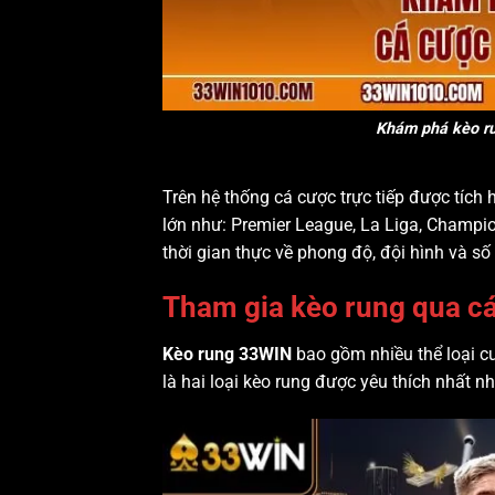
Khám phá kèo ru
Trên hệ thống cá cược trực tiếp được tích
lớn như: Premier League, La Liga, Champi
thời gian thực về phong độ, đội hình và số 
Tham gia kèo rung qua cá
Kèo rung 33WIN
bao gồm nhiều thể loại c
là hai loại kèo rung được yêu thích nhất nh