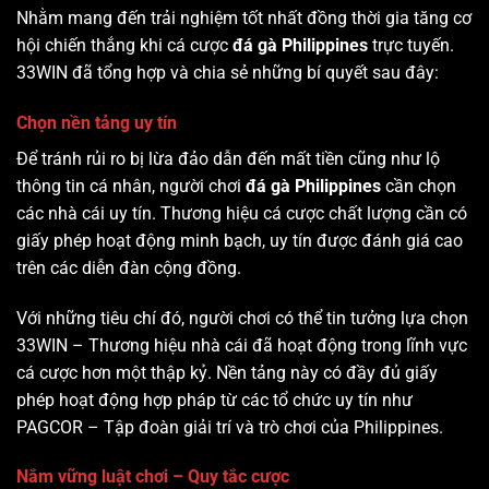
Nhằm mang đến trải nghiệm tốt nhất đồng thời gia tăng cơ
hội chiến thắng khi cá cược
đá gà Philippines
trực tuyến.
33WIN đã tổng hợp và chia sẻ những bí quyết sau đây:
Chọn nền tảng uy tín
Để tránh rủi ro bị lừa đảo dẫn đến mất tiền cũng như lộ
thông tin cá nhân, người chơi
đá gà Philippines
cần chọn
các nhà cái uy tín. Thương hiệu cá cược chất lượng cần có
giấy phép hoạt động minh bạch, uy tín được đánh giá cao
trên các diễn đàn cộng đồng.
Với những tiêu chí đó, người chơi có thể tin tưởng lựa chọn
33WIN – Thương hiệu nhà cái đã hoạt động trong lĩnh vực
cá cược hơn một thập kỷ. Nền tảng này có đầy đủ giấy
phép hoạt động hợp pháp từ các tổ chức uy tín như
PAGCOR – Tập đoàn giải trí và trò chơi của Philippines.
Nắm vững luật chơi – Quy tắc cược