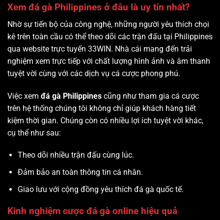
Xem đá gà Philippines ở đâu là uy tín nhất?
Nhờ sự tiến bộ của công nghệ, những người yêu thích chọi
kê trên toàn cầu có thể theo dõi các trận đấu tại Philippines
qua website trực tuyến 33WIN. Nhà cái mang đến trải
nghiệm xem trực tiếp với chất lượng hình ảnh và âm thanh
tuyệt vời cùng với các dịch vụ cá cược phong phú.
Việc xem
đá gà Philippines
cũng như tham gia cá cược
trên hệ thống chúng tôi không chỉ giúp khách hàng tiết
kiệm thời gian. Chúng còn có nhiều lợi ích tuyệt vời khác,
cụ thể như sau:
Theo dõi nhiều trận đấu cùng lúc.
Đảm bảo an toàn thông tin cá nhân.
Giao lưu với cộng đồng yêu thích đá gà quốc tế.
Kinh nghiệm cược đá gà online hiệu quả