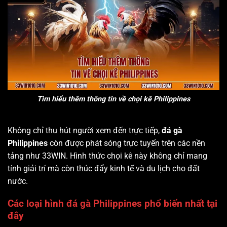
Tìm hiểu thêm thông tin về chọi kê Philippines
Không chỉ thu hút người xem đến trực tiếp,
đá gà
Philippines
còn được phát sóng trực tuyến trên các nền
tảng như 33WIN. Hình thức chọi kê này không chỉ mang
tính giải trí mà còn thúc đẩy kinh tế và du lịch cho đất
nước.
Các loại hình đá gà
Philippines
phổ biến nhất tại
đây