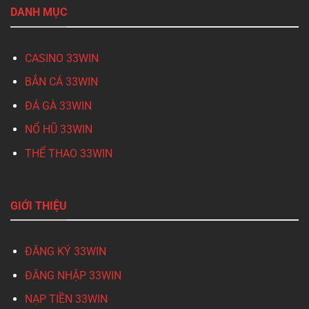
DANH MỤC
CASINO 33WIN
BẮN CÁ 33WIN
ĐÁ GÀ 33WIN
NỔ HŨ 33WIN
THỂ THAO 33WIN
GIỚI THIỆU
ĐĂNG KÝ 33WIN
ĐĂNG NHẬP 33WIN
NẠP TIỀN 33WIN