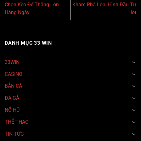
Chọn Kèo Để Thắng Lớn
Khám Phá Loại Hình Đầu Tư
Hàng Ngày
Hot
DANH MỤC 33 WIN
33WIN
CASINO
BẮN CÁ
ĐÁ GÀ
NỔ HŨ
THỂ THAO
TIN TỨC