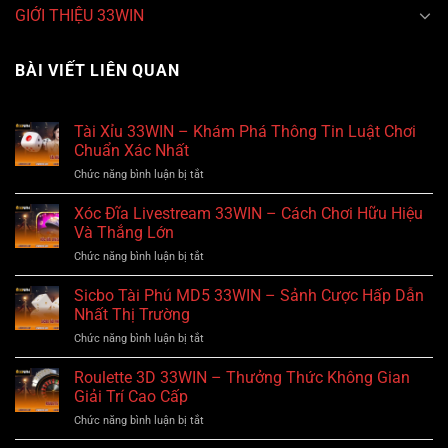
GIỚI THIỆU 33WIN
BÀI VIẾT LIÊN QUAN
Tài Xỉu 33WIN – Khám Phá Thông Tin Luật Chơi
Chuẩn Xác Nhất
Chức năng bình luận bị tắt
ở
Tài
Xỉu
Xóc Đĩa Livestream 33WIN – Cách Chơi Hữu Hiệu
33WIN
Và Thắng Lớn
–
Chức năng bình luận bị tắt
ở
Khám
Xóc
Phá
Đĩa
Sicbo Tài Phú MD5 33WIN – Sảnh Cược Hấp Dẫn
Thông
Livestream
Tin
Nhất Thị Trường
33WIN
Luật
Chức năng bình luận bị tắt
ở
–
Chơi
Sicbo
Cách
Chuẩn
Tài
Roulette 3D 33WIN – Thưởng Thức Không Gian
Chơi
Xác
Phú
Hữu
Giải Trí Cao Cấp
Nhất
MD5
Hiệu
Chức năng bình luận bị tắt
ở
33WIN
Và
Roulette
–
Thắng