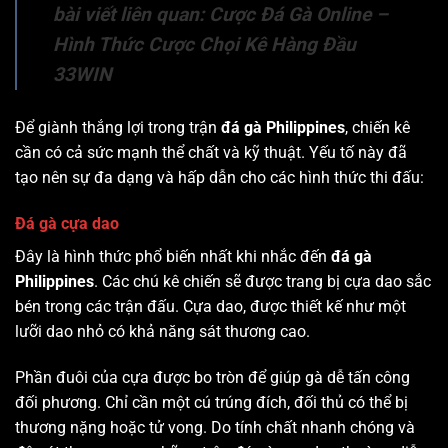
bài viết liên quan: Cược Đá Gà Online –
Hình Thức Cược Chọi Kê Hàng Đầu
33WIN
Để giành thắng lợi trong trận
đá gà Philippines
, chiến kê
cần có cả sức mạnh thể chất và kỹ thuật. Yếu tố này đã
tạo nên sự đa dạng và hấp dẫn cho các hình thức thi đấu:
Đá gà cựa dao
Đây là hình thức phổ biến nhất khi nhắc đến
đá gà
Philippines
. Các chú kê chiến sẽ được trang bị cựa dao sắc
bén trong các trận đấu. Cựa dao, được thiết kế như một
lưỡi dao nhỏ có khả năng sát thương cao.
Phần đuôi của cựa được bo tròn để giúp gà dễ tấn công
đối phương. Chỉ cần một cú trúng đích, đối thủ có thể bị
thương nặng hoặc tử vong. Do tính chất nhanh chóng và