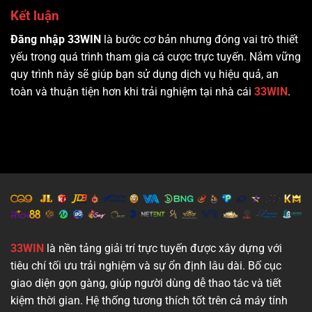
Kết luận
Đăng nhập 33WIN
là bước cơ bản nhưng đóng vai trò thiết
yếu trong quá trình tham gia cá cược trực tuyến. Nắm vững
quy trình này sẽ giúp bạn sử dụng dịch vụ hiệu quả, an
toàn và thuận tiện hơn khi trải nghiệm tại nhà cái
33WIN
.
33WIN
là nền tảng giải trí trực tuyến được xây dựng với
tiêu chí tối ưu trải nghiệm và sự ổn định lâu dài. Bố cục
giao diện gọn gàng, giúp người dùng dễ thao tác và tiết
kiệm thời gian. Hệ thống tương thích tốt trên cả máy tính