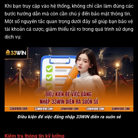
Khi bạn truy cập vào hệ thống, không chỉ cần làm đúng các
bước hướng dẫn mà còn cần chú ý đến bảo mật thông tin.
Một số nguyên tắc quan trọng dưới đây sẽ giúp bạn bảo vệ
tài khoản cá cược, giảm thiểu rủi ro trong quá trình sử dụng
dịch vụ:
Điều kiện để việc đăng nhập 33WIN diễn ra suôn sẻ
Kiểm tra thông tin kỹ lưỡng