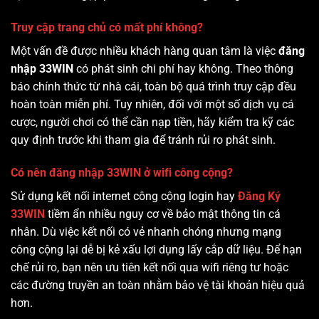
Truy cập trang chủ có mất phí không?
Một vấn đề được nhiều khách hàng quan tâm là việc
đăng
nhập 33WIN
có phát sinh chi phí hay không. Theo thông
báo chính thức từ nhà cái, toàn bộ quá trình truy cập đều
hoàn toàn miễn phí. Tuy nhiên, đối với một số dịch vụ cá
cược, người chơi có thể cần nạp tiền, hãy kiểm tra kỹ các
quy định trước khi tham gia để tránh rủi ro phát sinh.
Có nên đăng nhập 33WIN ở wifi công cộng?
Sử dụng kết nối internet công cộng login hay
Đăng Ký
33WIN
tiềm ẩn nhiều nguy cơ về bảo mật thông tin cá
nhân. Dù việc kết nối có vẻ nhanh chóng nhưng mạng
công cộng lại dễ bị kẻ xấu lợi dụng lấy cắp dữ liệu. Để hạn
chế rủi ro, bạn nên ưu tiên kết nối qua wifi riêng tư hoặc
các đường truyền an toàn nhằm bảo vệ tài khoản hiệu quả
hơn.