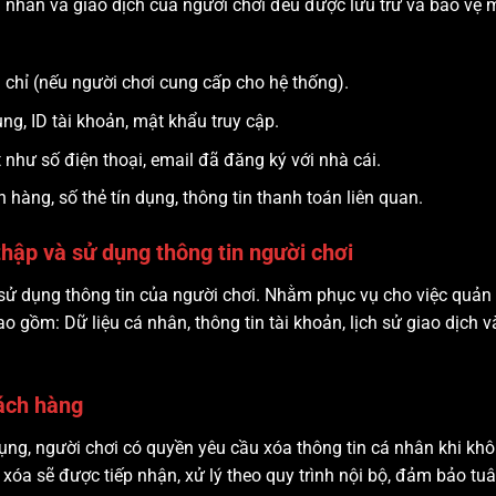
cá nhân và giao dịch của người chơi đều được lưu trữ và bảo vệ 
a chỉ (nếu người chơi cung cấp cho hệ thống).
ng, ID tài khoản, mật khẩu truy cập.
t như số điện thoại, email đã đăng ký với nhà cái.
 hàng, số thẻ tín dụng, thông tin thanh toán liên quan.
thập và sử dụng thông tin người chơi
sử dụng thông tin của người chơi. Nhằm phục vụ cho việc quản l
 gồm: Dữ liệu cá nhân, thông tin tài khoản, lịch sử giao dịch và
hách hàng
ụng, người chơi có quyền yêu cầu xóa thông tin cá nhân khi kh
 xóa sẽ được tiếp nhận, xử lý theo quy trình nội bộ, đảm bảo tu