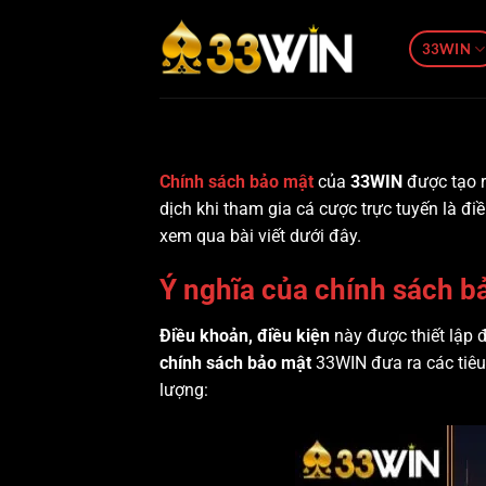
Bỏ
qua
33WIN
nội
dung
Chính sách bảo mật
của
33WIN
được tạo r
dịch khi tham gia cá cược trực tuyến là 
xem qua bài viết dưới đây.
Ý nghĩa của chính sách 
Điều khoản, điều kiện
này được thiết lập 
chính sách bảo mật
33WIN đưa ra các tiêu
lượng: