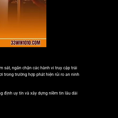
 sát, ngăn chặn các hành vi truy cập trái
i trong trường hợp phát hiện rủi ro an ninh
 định uy tín và xây dựng niềm tin lâu dài