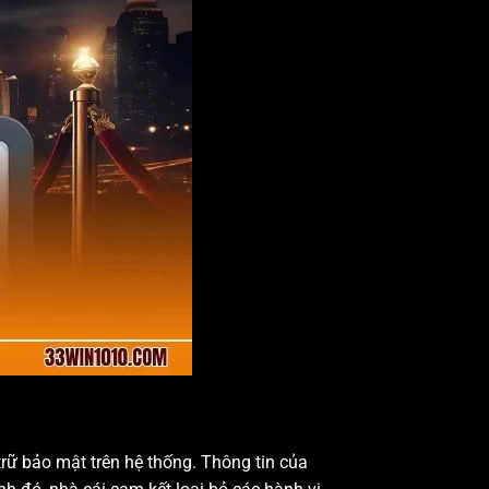
trữ bảo mật trên hệ thống. Thông tin của