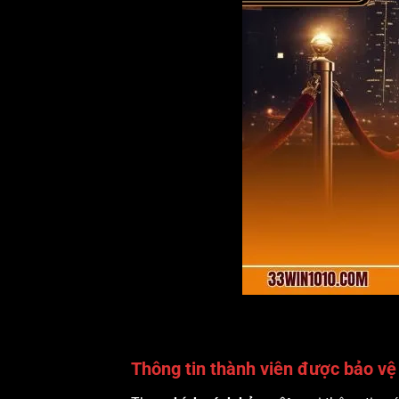
Thông tin thành viên được bảo vệ