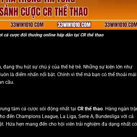
i cá cược đổi thưởng online hấp dẫn tại CR thể thao
, đang thu hút sự chú ý của thế hệ trẻ. Những sự kiện lớn như
ôn là điểm nhấn nổi bật. Chính vì thế mà bạn có thể thoải mái
àn cầu.
trung tâm cá cược sôi động nhất tại
CR thể thao
. Hàng ngàn trậ
ho đến Champions League, La Liga, Serie A, Bundesliga với cả
t. Hứa hẹn mang đến cho hội viên trải nghiệm đa dạng nhất có