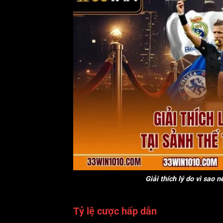
Giải thích lý do vì sao
Tỷ lệ cược hấp dẫn