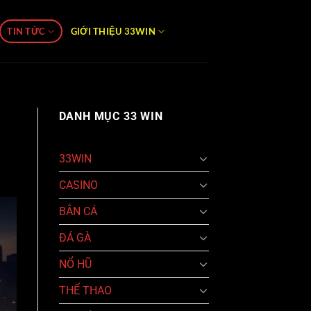
TIN TỨC
GIỚI THIỆU 33WIN
DANH MỤC 33 WIN
33WIN
CASINO
BẮN CÁ
ĐÁ GÀ
NỔ HŨ
THỂ THAO