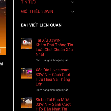
TIN TỨC
GIỚI THIỆU 33WIN
BÀI VIẾT LIÊN QUAN
Tài Xỉu 33WIN –
Khám Phá Thông Tin
Luật Chơi Chuẩn Xác
Nhất
Chức năng bình luận bị tắt
ở
hỉ
Tài
Xỉu
Xóc Đĩa Livestream
y
33WIN
33WIN – Cách Chơi
–
Hữu Hiệu Và Thắng
Khám
Lớn
Phá
Thông
Chức năng bình luận bị tắt
ở
Tin
Xóc
Luật
c
Đĩa
Sicbo Tài Phú MD5
Chơi
Livestream
33WIN – Sảnh Cược
Chuẩn
33WIN
Hấp Dẫn Nhất Thị
Xác