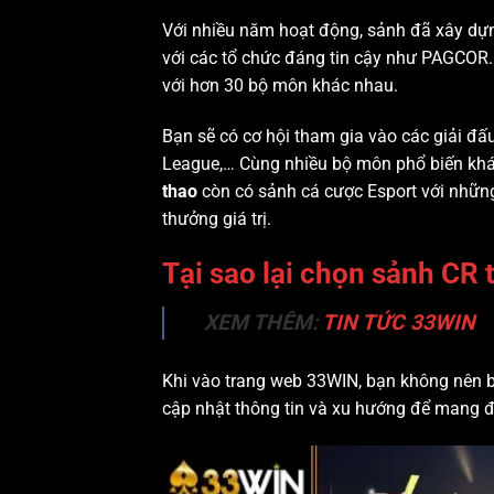
Với nhiều năm hoạt động, sảnh đã xây dựn
với các tổ chức đáng tin cậy như PAGCOR.
với hơn 30 bộ môn khác nhau.
Bạn sẽ có cơ hội tham gia vào các giải đ
League,… Cùng nhiều bộ môn phổ biến khác
thao
còn có sảnh cá cược Esport với nhữn
thưởng giá trị.
Tại sao lại chọn sảnh CR 
XEM THÊM:
TIN TỨC 33WIN
Khi vào trang web 33WIN, bạn không nên 
cập nhật thông tin và xu hướng để mang đ