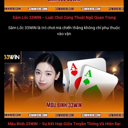
Sâm Lốc 33WIN – Luật Chơi Cùng Thuật Ngữ Quan Trọng
Sâm Lốc 33WIN là trò chơi mà chiến thắng không chỉ phụ thuộc
vào vận
Mậu Binh 33WIN – Sự Kết Hợp Giữa Truyền Thống Và Hiện Đại