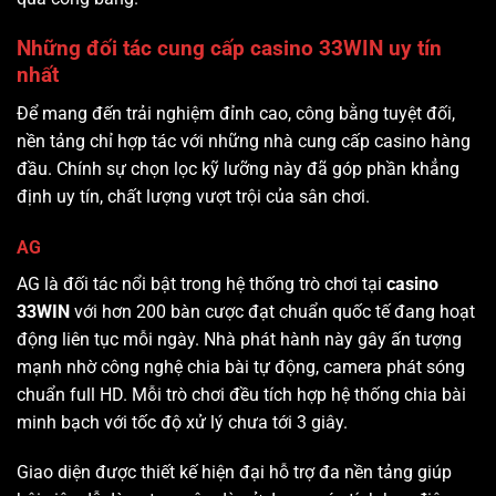
Những đối tác cung cấp casino 33WIN uy tín
nhất
Để mang đến trải nghiệm đỉnh cao, công bằng tuyệt đối,
nền tảng chỉ hợp tác với những nhà cung cấp casino hàng
đầu. Chính sự chọn lọc kỹ lưỡng này đã góp phần khẳng
định uy tín, chất lượng vượt trội của sân chơi.
AG
AG là đối tác nổi bật trong hệ thống trò chơi tại
casino
33WIN
với hơn 200 bàn cược đạt chuẩn quốc tế đang hoạt
động liên tục mỗi ngày. Nhà phát hành này gây ấn tượng
mạnh nhờ công nghệ chia bài tự động, camera phát sóng
chuẩn full HD. Mỗi trò chơi đều tích hợp hệ thống chia bài
minh bạch với tốc độ xử lý chưa tới 3 giây.
Giao diện được thiết kế hiện đại hỗ trợ đa nền tảng giúp