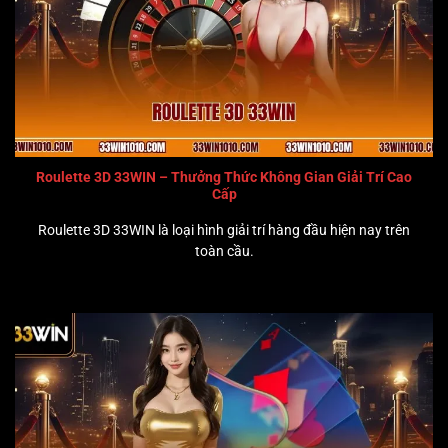
Roulette 3D 33WIN – Thưởng Thức Không Gian Giải Trí Cao
Cấp
Roulette 3D 33WIN là loại hình giải trí hàng đầu hiện nay trên
toàn cầu.