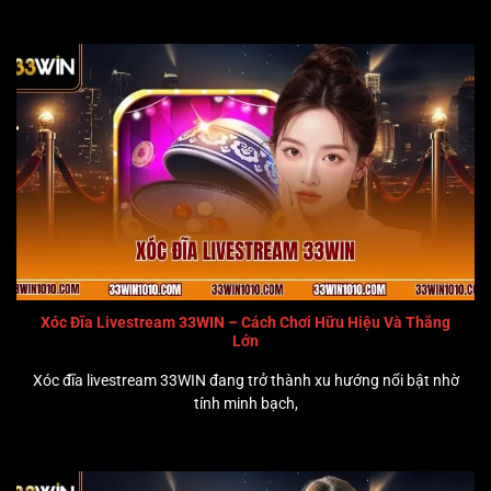
Xóc Đĩa Livestream 33WIN – Cách Chơi Hữu Hiệu Và Thắng
Lớn
Xóc đĩa livestream 33WIN đang trở thành xu hướng nổi bật nhờ
tính minh bạch,