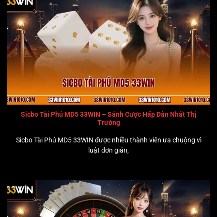
Sicbo Tài Phú MD5 33WIN – Sảnh Cược Hấp Dẫn Nhất Thị
Trường
Sicbo Tài Phú MD5 33WIN được nhiều thành viên ưa chuộng vì
luật đơn giản,