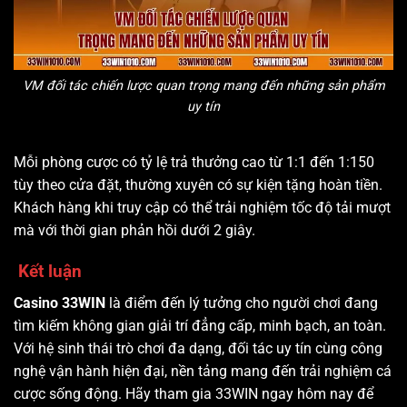
VM đối tác chiến lược quan trọng mang đến những sản phẩm
uy tín
Mỗi phòng cược có tỷ lệ trả thưởng cao từ 1:1 đến 1:150
tùy theo cửa đặt, thường xuyên có sự kiện tặng hoàn tiền.
Khách hàng khi truy cập có thể trải nghiệm tốc độ tải mượt
mà với thời gian phản hồi dưới 2 giây.
Kết luận
Casino 33WIN
là điểm đến lý tưởng cho người chơi đang
tìm kiếm không gian giải trí đẳng cấp, minh bạch, an toàn.
Với hệ sinh thái trò chơi đa dạng, đối tác uy tín cùng công
nghệ vận hành hiện đại, nền tảng mang đến trải nghiệm cá
cược sống động. Hãy tham gia 33WIN ngay hôm nay để