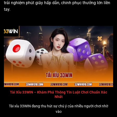
trải nghiệm phút giây hấp dẫn, chinh phục thưởng lớn liền
tay.
Tài Xỉu 33WIN – Khám Phá Thông Tin Luật Chơi Chuẩn Xác
Nhất
Tài xỉu 33WIN đang thu hút sự chú ý của nhiều người chơi nhờ
vào