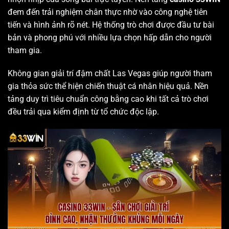
đem đến trải nghiệm chân thực nhờ vào công nghệ tiên
tiến và hình ảnh rõ nét. Hệ thống trò chơi được đầu tư bài
bản và phong phú với nhiều lựa chọn hấp dẫn cho người
tham gia.
Không gian giải trí đậm chất Las Vegas giúp người tham
gia thỏa sức thể hiện chiến thuật cá nhân hiệu quả. Nền
tảng duy trì tiêu chuẩn công bằng cao khi tất cả trò chơi
đều trải qua kiểm định từ tổ chức độc lập.