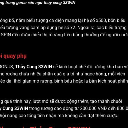
ởng trong game săn ngư thủy cung 33WIN
ông bố, năm biểu tượng cá điện mang lại hệ số x500, bốn biểu
iểu tượng vàng cam áp dụng hệ số x2. Ngoài ra, các biểu tượng
PIN đều được hiển thị rõ ràng trên bảng thưởng để người chơi
ội quay phụ
 BONUS,
Thủy Cung 33WIN
sẽ kích hoạt chế độ rương kho báu vớ
ng rương chứa nhiều phần quà giá trị như ngọc hồng, mỗi viên
éo dài thời gian mở rương, bình báu hoặc la bàn kích hoạt phần
ng quá trình này, lượt mở sẽ được cộng thêm, tạo thành chuỗi
y Cung 33WIN
trong rương dao động từ 200.000 VNĐ đến 800.
hội nâng cao tổng tiền nhận mà không cần đặt thêm cược.