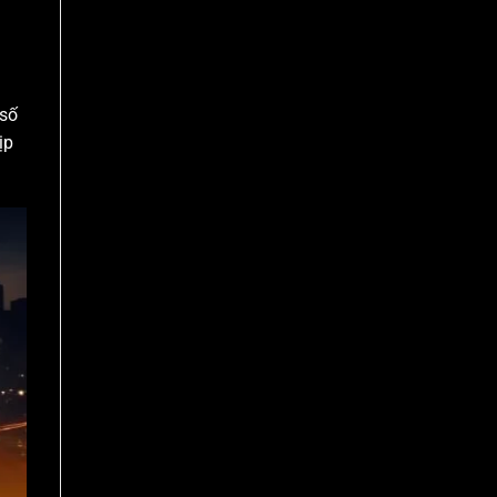
 số
ịp