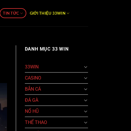
TIN TỨC
GIỚI THIỆU 33WIN
DANH MỤC 33 WIN
33WIN
CASINO
BẮN CÁ
ĐÁ GÀ
NỔ HŨ
THỂ THAO