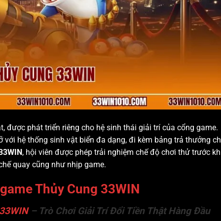
t, được phát triển riêng cho hệ sinh thái giải trí của cổng game.
ỡ với hệ thống sinh vật biển đa dạng, đi kèm bảng trả thưởng ch
33WIN
, hội viên được phép trải nghiệm chế độ chơi thử trước kh
ơ chế quay cũng như nhịp game.
về game Thủy Cung 33WIN
 33WIN
– Trò Chơi Giải Trí Đổi Tiền Thật Hàng Đầu