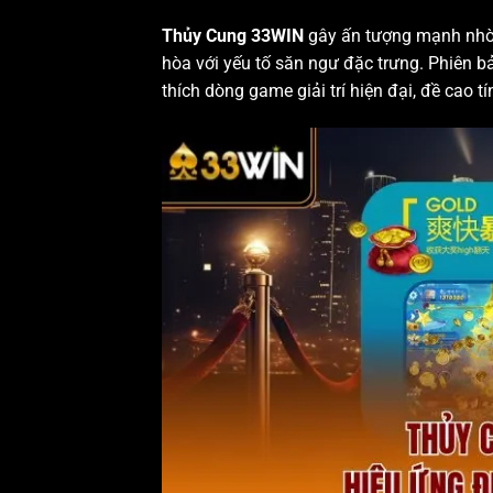
Thủy Cung 33WIN
gây ấn tượng mạnh nhờ 
hòa với yếu tố săn ngư đặc trưng. Phiên b
thích dòng game giải trí hiện đại, đề cao t