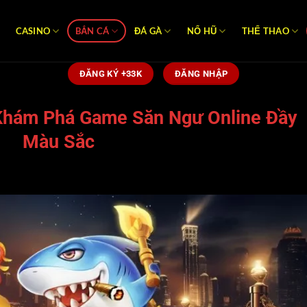
CASINO
BẮN CÁ
ĐÁ GÀ
NỔ HŨ
THỂ THAO
ĐĂNG KÝ +33K
ĐĂNG NHẬP
Khám Phá Game Săn Ngư Online Đầy
Màu Sắc