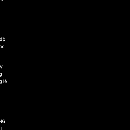
g
 độ
các
 V
g
g lẻ
RNG
t