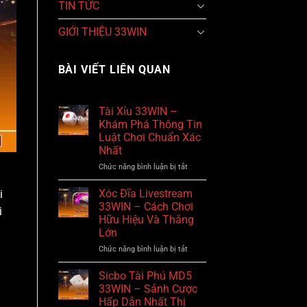
TIN TỨC
GIỚI THIỆU 33WIN
BÀI VIẾT LIÊN QUAN
Tài Xỉu 33WIN –
Khám Phá Thông Tin
Luật Chơi Chuẩn Xác
Nhất
Chức năng bình luận bị tắt
ở
Tài
Xỉu
Xóc Đĩa Livestream
i
33WIN
33WIN – Cách Chơi
i
–
Hữu Hiệu Và Thắng
Khám
Lớn
Phá
Thông
Chức năng bình luận bị tắt
ở
Tin
Xóc
Luật
Đĩa
Sicbo Tài Phú MD5
Chơi
Livestream
33WIN – Sảnh Cược
Chuẩn
33WIN
Hấp Dẫn Nhất Thị
Xác